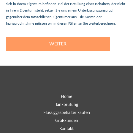
sich in Ihrem Eigentum befinden. Bei der Befüllung eines Behälters, der nicht
in Ihrem Eigentum steht, setzen Sie uns einem Unterlassungsanspruch
gegenüber dem tatsächlichen Eigentümer aus. Die Kosten der
Inanspruchnahme müssen wir in diesen Fällen an Sie weiterberechnen.
WEITER
Home
Tankprüfung
Flüssiggasbehälter kaufen
Großkunden
Kontakt